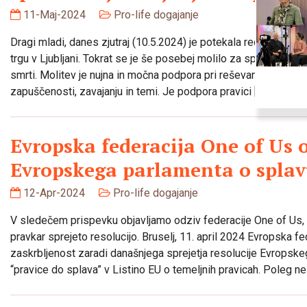
11-Maj-2024
Pro-life dogajanje
Dragi mladi, danes zjutraj (10.5.2024) je potekala redna mol
trgu v Ljubljani. Tokrat se je še posebej molilo za spoštovanje
smrti. Molitev je nujna in močna podpora pri reševanju življenj, 
zapuščenosti, zavajanju in temi. Je podpora pravici […]
Evropska federacija One of Us o
Evropskega parlamenta o spla
12-Apr-2024
Pro-life dogajanje
V sledečem prispevku objavljamo odziv federacije One of Us, k
pravkar sprejeto resolucijo. Bruselj, 11. april 2024 Evropska f
zaskrbljenost zaradi današnjega sprejetja resolucije Evropske
“pravice do splava” v Listino EU o temeljnih pravicah. Poleg n