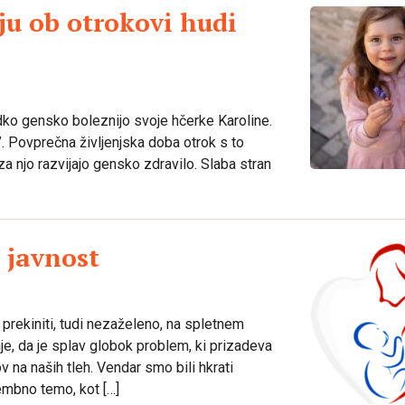
ju ob otrokovi hudi
dko gensko boleznijo svoje hčerke Karoline.
. Povprečna življenjska doba otrok s to
 za njo razvijajo gensko zdravilo. Slaba stran
 javnost
rekiniti, tudi nezaželeno, na spletnem
e, da je splav globok problem, ki prizadeva
 na naših tleh. Vendar smo bili hkrati
mbno temo, kot […]