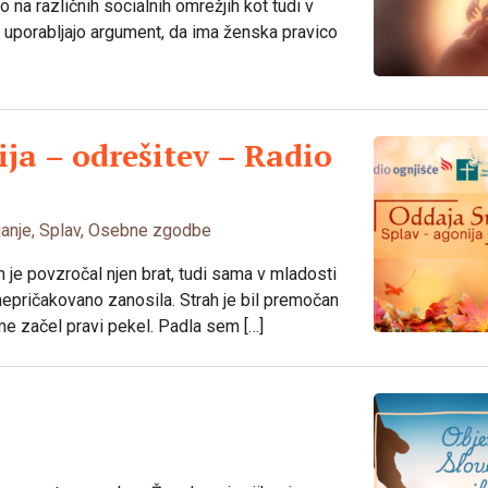
 na različnih socialnih omrežjih kot tudi v
uporabljajo argument, da ima ženska pravico
ja – odrešitev – Radio
janje
,
Splav
,
Osebne zgodbe
h je povzročal njen brat, tudi sama v mladosti
nepričakovano zanosila. Strah je bil premočan
ame začel pravi pekel. Padla sem […]