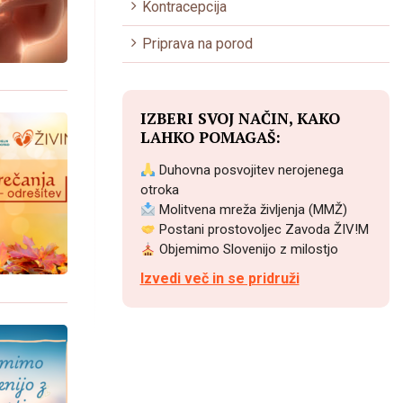
Kontracepcija
Priprava na porod
IZBERI SVOJ NAČIN, KAKO
LAHKO POMAGAŠ:
Duhovna posvojitev nerojenega
otroka
Molitvena mreža življenja (MMŽ)
Postani prostovoljec Zavoda ŽIV!M
Objemimo Slovenijo z milostjo
Izvedi več in se pridruži