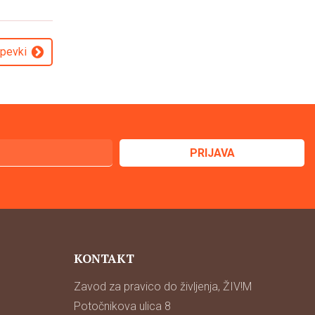
spevki
KONTAKT
Zavod za pravico do življenja, ŽIV!M
Potočnikova ulica 8