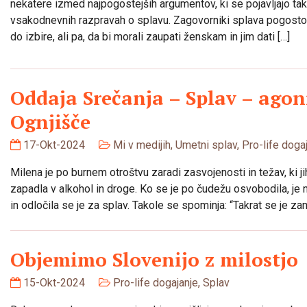
nekatere izmed najpogostejših argumentov, ki se pojavljajo tako
vsakodnevnih razpravah o splavu. Zagovorniki splava pogosto 
do izbire, ali pa, da bi morali zaupati ženskam in jim dati […]
Oddaja Srečanja – Splav – agoni
Ognjišče
17-Okt-2024
Mi v medijih
,
Umetni splav
,
Pro-life doga
Milena je po burnem otroštvu zaradi zasvojenosti in težav, ki ji
zapadla v alkohol in droge. Ko se je po čudežu osvobodila, je 
in odločila se je za splav. Takole se spominja: “Takrat se je z
Objemimo Slovenijo z milostjo
15-Okt-2024
Pro-life dogajanje
,
Splav