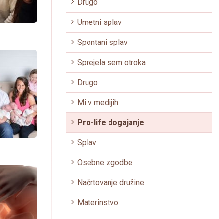
Drugo
Umetni splav
Spontani splav
Sprejela sem otroka
Drugo
Mi v medijih
Pro-life dogajanje
Splav
Osebne zgodbe
Načrtovanje družine
Materinstvo