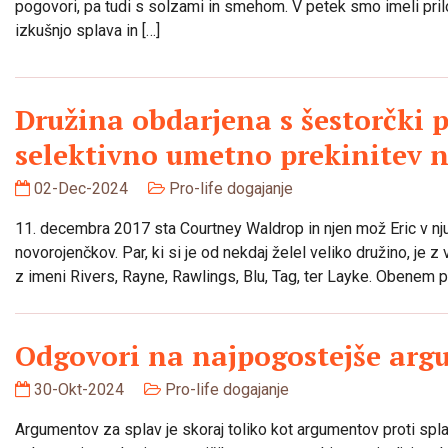
pogovori, pa tudi s solzami in smehom. V petek smo imeli pril
izkušnjo splava in […]
Družina obdarjena s šestorčki p
selektivno umetno prekinitev 
02-Dec-2024
Pro-life dogajanje
11. decembra 2017 sta Courtney Waldrop in njen mož Eric v nju
novorojenčkov. Par, ki si je od nekdaj želel veliko družino, je z 
z imeni Rivers, Rayne, Rawlings, Blu, Tag, ter Layke. Obenem p
Odgovori na najpogostejše arg
30-Okt-2024
Pro-life dogajanje
Argumentov za splav je skoraj toliko kot argumentov proti sp