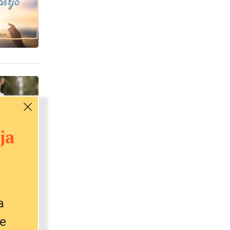
ja
a
e