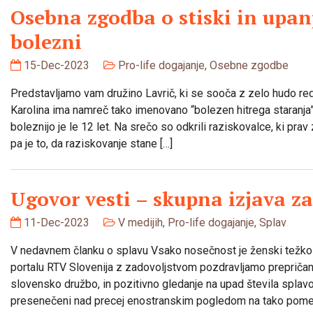
Osebna zgodba o stiski in upan
bolezni
15-Dec-2023
Pro-life dogajanje
,
Osebne zgodbe
Predstavljamo vam družino Lavrič, ki se sooča z zelo hudo re
Karolina ima namreč tako imenovano “bolezen hitrega staranja”
boleznijo je le 12 let. Na srečo so odkrili raziskovalce, ki prav
pa je to, da raziskovanje stane […]
Ugovor vesti – skupna izjava za
11-Dec-2023
V medijih
,
Pro-life dogajanje
,
Splav
V nedavnem članku o splavu Vsako nosečnost je ženski težko p
portalu RTV Slovenija z zadovoljstvom pozdravljamo prepričanj
slovensko družbo, in pozitivno gledanje na upad števila splavov
presenečeni nad precej enostranskim pogledom na tako pome