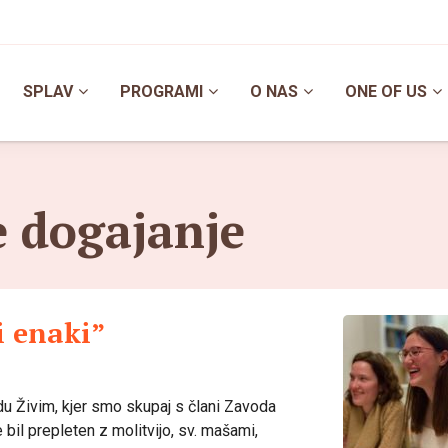
SPLAV
PROGRAMI
O NAS
ONE OF US
e dogajanje
i enaki”
du Živim, kjer smo skupaj s člani Zavoda
 bil prepleten z molitvijo, sv. mašami,