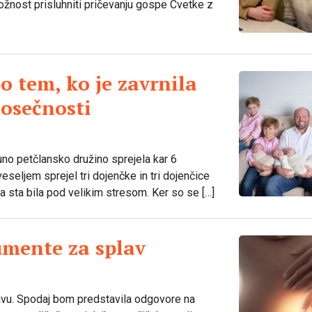
ožnost prisluhniti pričevanju gospe Cvetke z
o tem, ko je zavrnila
nosečnosti
no petčlansko družino sprejela kar 6
veseljem sprejel tri dojenčke in tri dojenčice
a sta bila pod velikim stresom. Ker so se […]
umente za splav
lavu. Spodaj bom predstavila odgovore na