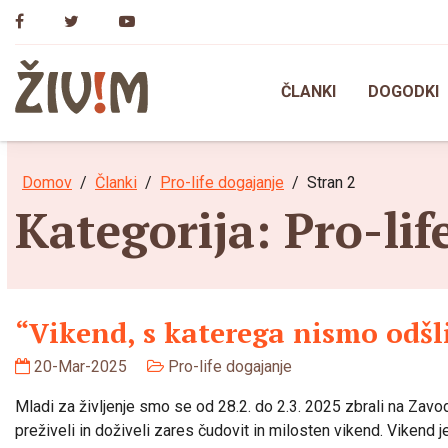
Skip
to
content
ČLANKI
DOGODKI
Domov
Članki
Pro-life dogajanje
Stran 2
Kategorija:
Pro-lif
“Vikend, s katerega nismo odšl
20-Mar-2025
Pro-life dogajanje
Mladi za življenje smo se od 28.2. do 2.3. 2025 zbrali na Zavo
preživeli in doživeli zares čudovit in milosten vikend. Vikend je