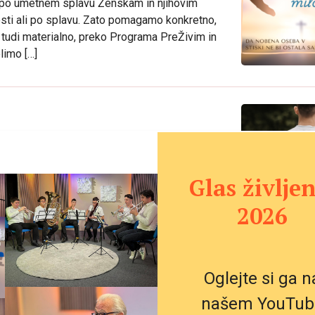
e po umetnem splavu Ženskam in njihovim
nosti ali po splavu. Zato pomagamo konkretno,
t tudi materialno, preko Programa PreŽivim in
limo […]
vem, da živi. A kljub temu zavedanju, kljub
Glas življen
eklosti. Smrt je nekaj naravnega Vem, ljudje
em, da vsak od nas […]
2026
Oglejte si ga n
rožnega venca za
tja do naravne smrti
našem YouTub