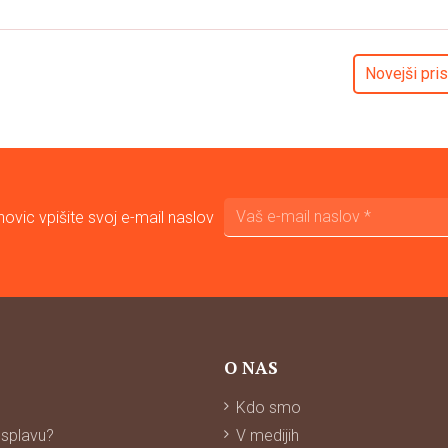
Novejši pri
ovic vpišite svoj e-mail naslov
O NAS
Kdo smo
 splavu?
V medijih