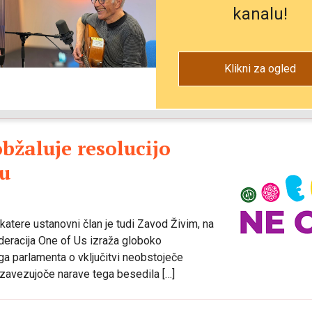
kanalu!
itev svetega rožnega venca na Kongresnem
 človeškega življenja od spočetja do naravne
Klikni za ogled
reševanju pred zlom smrti, pri obupu, laži,
bžaluje resolucijo
vu
atere ustanovni član je tudi Zavod Živim, na
ederacija One of Us izraža globoko
ga parlamenta o vključitvi neobstoječe
ezavezujoče narave tega besedila […]