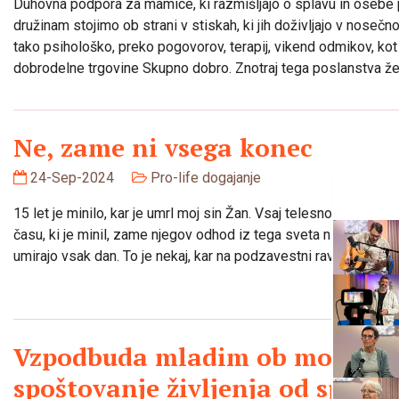
Duhovna podpora za mamice, ki razmišljajo o splavu in oseb
družinam stojimo ob strani v stiskah, ki jih doživljajo v noseč
tako psihološko, preko pogovorov, terapij, vikend odmikov, ko
dobrodelne trgovine Skupno dobro. Znotraj tega poslanstva že
Ne, zame ni vsega konec
24-Sep-2024
Pro-life dogajanje
15 let je minilo, kar je umrl moj sin Žan. Vsaj telesno. Duhovno 
času, ki je minil, zame njegov odhod iz tega sveta ni stvar pret
umirajo vsak dan. To je nekaj, kar na podzavestni ravni verjam
Vzpodbuda mladim ob molitvi 
spoštovanje življenja od spoče