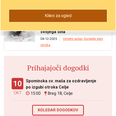
Klikni za ogled
Kljub pritiskom, naj opravi splav,
se je med služenjem v ameriški
mornarici odločila za življenje
svojega sina
04-12-2025
Umetni splav
,
Sprejela sem
otroka
Prihajajoči dogodki
Spominska sv. maša za ozdravljenje
10
po izgubi otroka Celje
OKT
15:00
Breg 18, Celje
KOLEDAR DOGODKOV