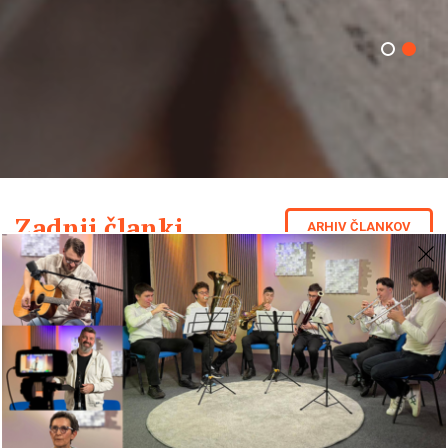
Zadnji članki
ARHIV ČLANKOV
Koncert GLAS ŽIVLJENJA 2026
30-03-2026
Pro-life dogajanje
Objemimo Slovenijo z milostjo