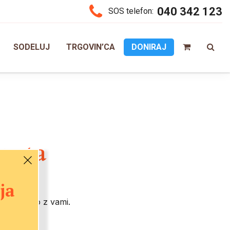
040 342 123
SOS telefon:
SODELUJ
TRGOVIN’CA
DONIRAJ
aprta
ja
o ponovno z vami.