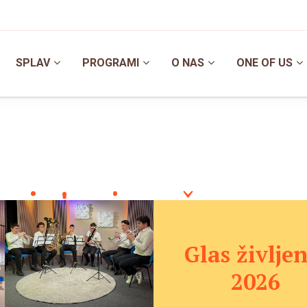
SPLAV
PROGRAMI
O NAS
ONE OF US
vin'ca je začasno z
Glas življen
 je začasno zaprta. Hvala za vaše razumevanje. Kmalu bom
2026