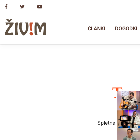
Skip
to
content
ČLANKI
DOGODKI
Trgo
Spletna trgovina