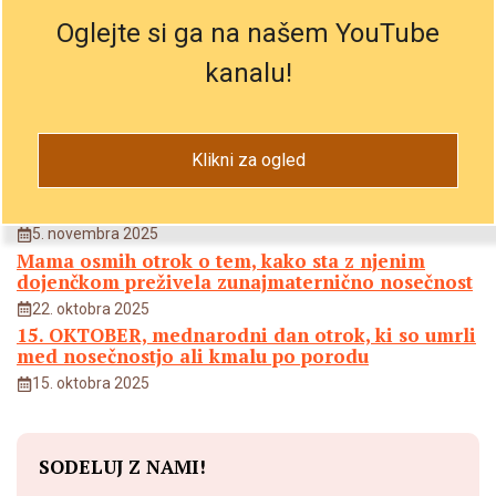
NE SPREGLEJTE
Oglejte si ga na našem YouTube
Koncert GLAS ŽIVLJENJA 2026
kanalu!
30. marca 2026
ONE OF US je zaskrbljen zaradi odločitve
Evropske komisije o financiranju čezmejnega
splava – Izjava za javnost
Klikni za ogled
2. marca 2026
Dvojčka, ki sta preživela poskus splava
5. novembra 2025
Mama osmih otrok o tem, kako sta z njenim
dojenčkom preživela zunajmaternično nosečnost
22. oktobra 2025
15. OKTOBER, mednarodni dan otrok, ki so umrli
med nosečnostjo ali kmalu po porodu
15. oktobra 2025
SODELUJ Z NAMI!