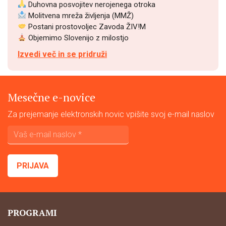
Duhovna posvojitev nerojenega otroka
Molitvena mreža življenja (MMŽ)
Postani prostovoljec Zavoda ŽIV!M
Objemimo Slovenijo z milostjo
Izvedi več in se pridruži
Mesečne e-novice
Za prejemanje elektronskih novic vpišite svoj e-mail naslov
PROGRAMI