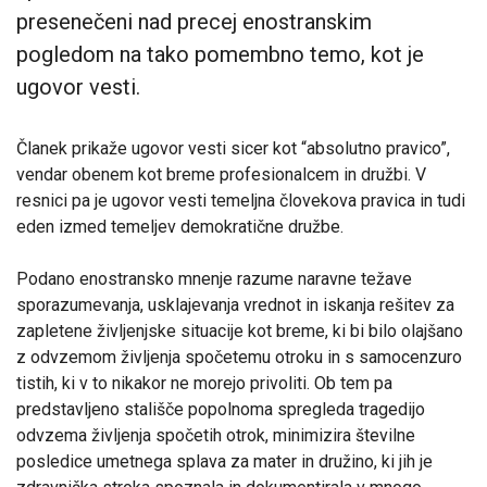
presenečeni nad precej enostranskim
pogledom na tako pomembno temo, kot je
ugovor vesti.
Članek prikaže ugovor vesti sicer kot “absolutno pravico”,
vendar obenem kot breme profesionalcem in družbi. V
resnici pa je ugovor vesti temeljna človekova pravica in tudi
eden izmed temeljev demokratične družbe.
Podano enostransko mnenje razume naravne težave
sporazumevanja, usklajevanja vrednot in iskanja rešitev za
zapletene življenjske situacije kot breme, ki bi bilo olajšano
z odvzemom življenja spočetemu otroku in s samocenzuro
tistih, ki v to nikakor ne morejo privoliti. Ob tem pa
predstavljeno stališče popolnoma spregleda tragedijo
odvzema življenja spočetih otrok, minimizira številne
posledice umetnega splava za mater in družino, ki jih je