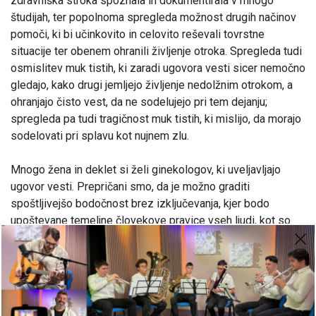
zdravniška stroka spoznala in dokumentirala v mnogo
študijah, ter popolnoma spregleda možnost drugih načinov
pomoči, ki bi učinkovito in celovito reševali tovrstne
situacije ter obenem ohranili življenje otroka. Spregleda tudi
osmislitev muk tistih, ki zaradi ugovora vesti sicer nemočno
gledajo, kako drugi jemljejo življenje nedolžnim otrokom, a
ohranjajo čisto vest, da ne sodelujejo pri tem dejanju;
spregleda pa tudi tragičnost muk tistih, ki mislijo, da morajo
sodelovati pri splavu kot nujnem zlu.
Mnogo žena in deklet si želi ginekologov, ki uveljavljajo
ugovor vesti. Prepričani smo, da je možno graditi
spoštljivejšo bodočnost brez izključevanja, kjer bodo
upoštevane temeljne človekove pravice vseh ljudi, kot so
pravica do življenja in pravica do življenja po vesti.
Prepričani smo, da s kreativno požrtvovalnostjo zmoremo
najti rešitve, ki ne ustvarjajo novih krivic in travm v družbi,
ampak blažijo stisko z rešitvami, ki omogočajo prihodnost
vsem.