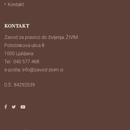
Kontakt
KONTAKT
Zavod za pravico do življenja, ŽIV!M
Potočnikova ulica 8
1000 Ljubljana
Tel.: 040 577 468
e-pošta:
info@zavod-zivim.si
D.Š.: 84292539