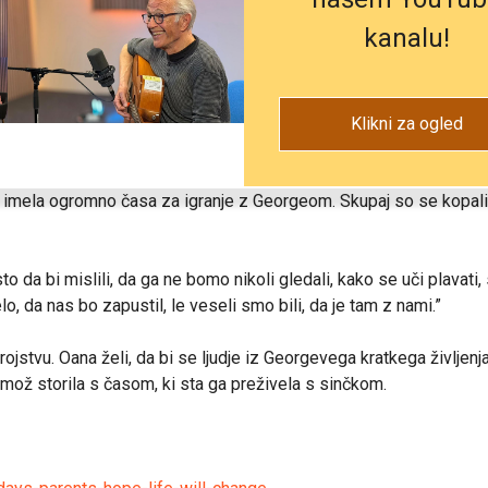
Georgevo preživetje.
kanalu!
 lajšali otrokove zadnje dni.
cu je bilo še vedno majhno upanje na čudež, ki mi ga nihče ni mo
Klikni za ogled
e imela ogromno časa za igranje z Georgeom. Skupaj so se kopali,
 da bi mislili, da ga ne bomo nikoli gledali, kako se uči plavati,
o, da nas bo zapustil, le veseli smo bili, da je tam z nami.”
jstvu. Oana želi, da bi se ljudje iz Georgevega kratkega življenja
n mož storila s časom, ki sta ga preživela s sinčkom.