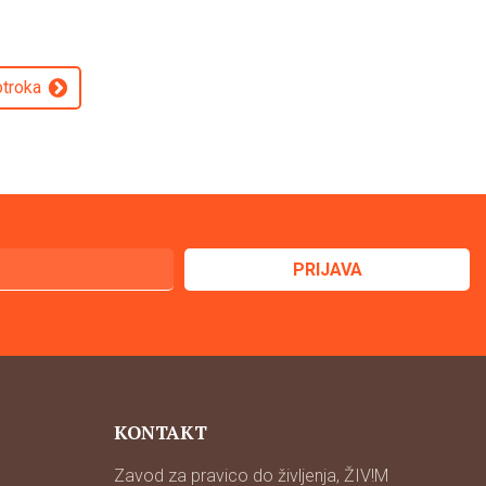
otroka
KONTAKT
Zavod za pravico do življenja, ŽIV!M