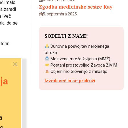
eči malo
Zgodba medicinske sestre Kay
la zaradi
5. septembra 2025
el več
ala, da se
SODELUJ Z NAMI!
aterin
Duhovna posvojitev nerojenega
otroka
Molitvena mreža življenja (MMŽ)
blastno
Postani prostovoljec Zavoda ŽIV!M
spočetja.
Objemimo Slovenijo z milostjo
ja
ačelo
Izvedi več in se pridruži
čin,” je
opravlja.”
a
ncu
žnosti za
e