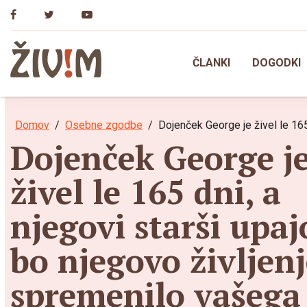
Skip
to
content
ČLANKI
DOGODKI
Domov
Osebne zgodbe
Dojenček George je živel le 165
Dojenček George j
živel le 165 dni, a
njegovi starši upaj
bo njegovo življen
spremenilo vašega