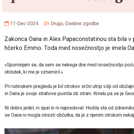
11-Dec-2024
Drugo
,
Osebne zgodbe
Zakonca Oana in Alex Papaconstatinou sta bila v 
hčerko Emmo. Toda med nosečnostjo je imela Oana
»Spominjam se, da sem se nekega dne med nosečnostjo počutil
občutek, ki me je vznemiril.«
Pri rutinskem pregledu je bil otrokov srčni utrip višji od običa
in Oana je svoje strahove pustila ob strani. Kmalu pa se je Ge
Ni dobro jedel, ni spal in ni napredoval. Hodila sta od zdravni
se Oana ni mogla otresti občutka, da je z njenim otrokom nekaj