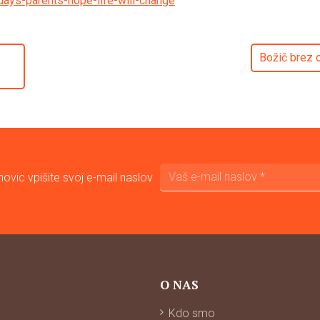
days-parents-hope-life-will-change
Božič brez 
ovic vpišite svoj e-mail naslov
O NAS
Kdo smo