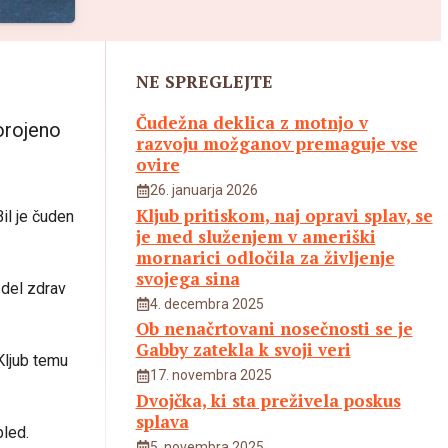
NE SPREGLEJTE
Čudežna deklica z motnjo v
orojeno
razvoju možganov premaguje vse
.
ovire
26. januarja 2026
Kljub pritiskom, naj opravi splav, se
il je čuden
je med služenjem v ameriški
mornarici odločila za življenje
svojega sina
zdel zdrav
4. decembra 2025
Ob nenačrtovani nosečnosti se je
Gabby zatekla k svoji veri
 Kljub temu
17. novembra 2025
Dvojčka, ki sta preživela poskus
splava
bled.
5. novembra 2025