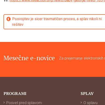
Vir:
https://www.liveaction.org/news/baby-george-lived-165-
Navigacija
Posvojitev je sicer travmatičen proces, a splav nikoli ni
rešitev
prispevka
Mesečne e-novice
Za prejemanje elektronskih n
PROGRAMI
SPLAV
Posvet pred splavom
O splavu