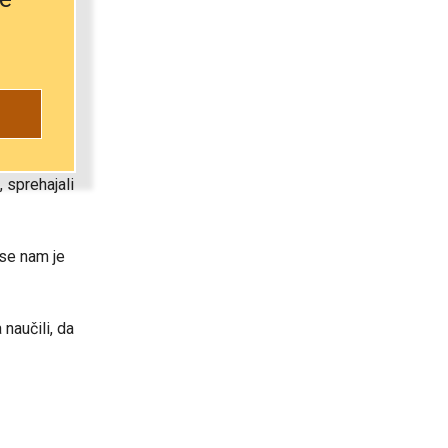
gel vzeti.
 sprehajali
 se nam je
 naučili, da