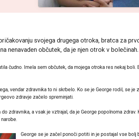
pričakovanju svojega drugega otroka, bratca za prv
 nenavaden občutek, da je njen otrok v bolečinah
a čudno. Imela sem občutek, da mojega otroka res nekaj boli. B
jnega, vendar zdravnika to ni skrbelo. Ko se je George rodil, se je 
orgeovo zdravje začelo spreminjati.
ka do zdravnika, a vsak je vztrajal, da je George popolnoma zdrav.
 narobe.
George se je začel ponoči potiti in je postajal vse bolj 