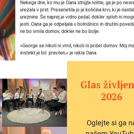
Nekega dne, ko mu je Oana strigla nohte, ga je po nesr
urezala v prst. Presenetila jo je količina krvi, ki je nasta
ureznine. Še naprej je vidno pešal, dokler sploh ni mog
jesti. Oana ga je odpeljala v bolnišnico in družini poved
ne bo vrnila domov, dokler ne bo bolje.
»George se nikoli ni vrnil, nikoli ni prišel domov. Moj m
instinkt je bil pravilen,« je rekla Oana.
Testi so pokazali, da je imel George akutno megakario
levkemijo – krvnega raka – in da jo je verjetno imel od 
Glas življen
Zdravili so ga s kemoterapijo in njegovo stanje se je z
izboljševati.
2026
“Začel se je smejati in prvič se je zdelo, da je brez bole
povedala Oana. »Bili smo navdušeni. Čutili smo, da se p
Oglejte si ga n
Toda potem se je rak vrnil po samo enem dnevu po ko
kemoterapije. Zdravniki so Oani in Alexu rekli, da ni mo
našem YouTub