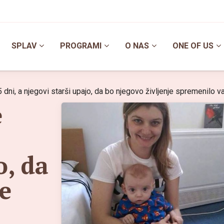
SPLAV
PROGRAMI
O NAS
ONE OF US
 dni, a njegovi starši upajo, da bo njegovo življenje spremenilo 
e
o, da
je