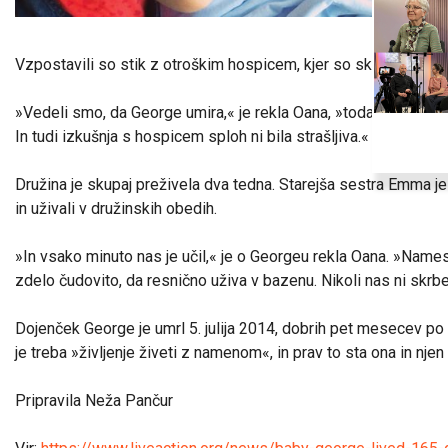
Vzpostavili so stik z otroškim hospicem, kjer so skrbeli zanj in
»Vedeli smo, da George umira,« je rekla Oana, »toda v mojem sr
In tudi izkušnja s hospicem sploh ni bila strašljiva.«
Družina je skupaj preživela dva tedna. Starejša sestra Emma j
in uživali v družinskih obedih.
»In vsako minuto nas je učil,« je o Georgeu rekla Oana. »Namesto
zdelo čudovito, da resnično uživa v bazenu. Nikoli nas ni skrbel
Dojenček George je umrl 5. julija 2014, dobrih pet mesecev po ro
je treba »življenje živeti z namenom«, in prav to sta ona in nje
Pripravila Neža Pančur