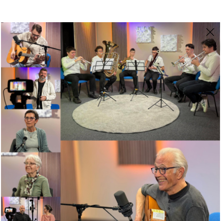
Mesečne e-novice
Za prejemanje elektronskih novic vpišite svoj e-mail naslov
PROGRAMI
Posvet pred splavom
Pomoč po splavu
Delavnice, predavanja, pričevanja
Program PreŽIV!M