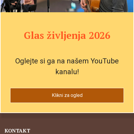
SPLAV
Glas življenja 2026
O splavu
Razmišljaš o splavu?
Pomoč po splavu
Osebne zgodbe
Oglejte si ga na našem YouTube
kanalu!
O NAS
Kdo smo
Klikni za ogled
V medijih
Kontakt
KONTAKT