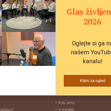
 je začasno zaprta. Hvala za vaše razumevanje. Kmalu bom
Glas življen
2026
Oglejte si ga n
našem YouTub
ovic vpišite svoj e-mail naslov
kanalu!
Klikni za ogled
O NAS
Kdo smo
 splavu?
V medijih