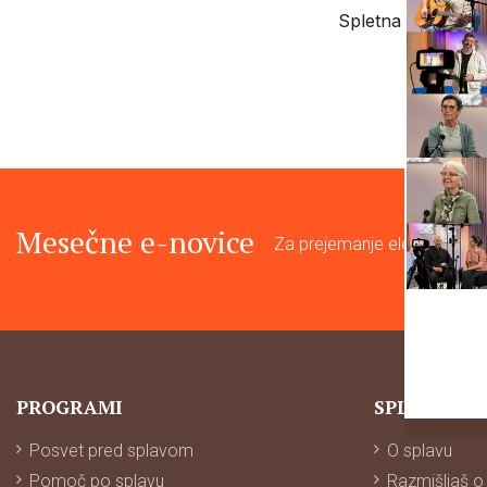
Spletna trgovina
Mesečne e-novice
Za prejemanje elektronskih n
PROGRAMI
SPLAV
Posvet pred splavom
O splavu
Pomoč po splavu
Razmišljaš o