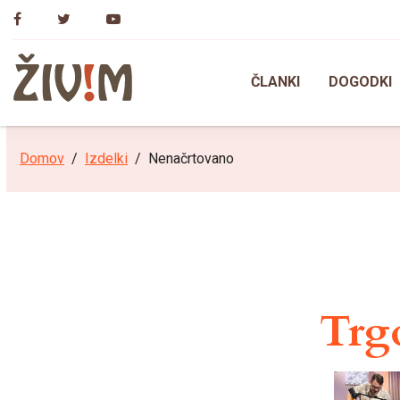
Skip
to
content
ČLANKI
DOGODKI
Domov
Izdelki
Nenačrtovano
Trgo