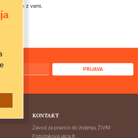
o ponovno z vami.
ja
a
e
KONTAKT
Zavod za pravico do življenja, ŽIV!M
Potočnikova ulica 8