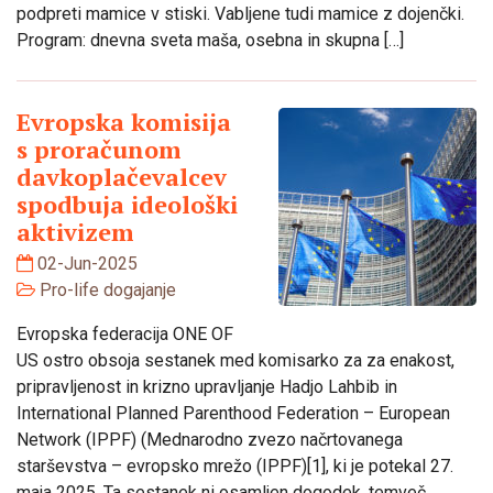
podpreti mamice v stiski. Vabljene tudi mamice z dojenčki.
Program: dnevna sveta maša, osebna in skupna […]
Evropska komisija
s proračunom
davkoplačevalcev
spodbuja ideološki
aktivizem
02-Jun-2025
Pro-life dogajanje
Evropska federacija ONE OF
US ostro obsoja sestanek med komisarko za za enakost,
pripravljenost in krizno upravljanje Hadjo Lahbib in
International Planned Parenthood Federation – European
Network (IPPF) (Mednarodno zvezo načrtovanega
starševstva – evropsko mrežo (IPPF)[1], ki je potekal 27.
maja 2025. Ta sestanek ni osamljen dogodek, temveč