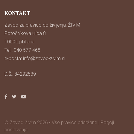
KONTAKT
Zavod za pravico do življenja, ŽIV!M
Potočnikova ulica 8
1000 Ljubljana
Tel.: 040 577 468
e-pošta:
info@zavod-zivim.si
D.Š.: 84292539
© Zavod Živ!m 2026 • Vse pravice pridržane |
Pogoji
poslovanja