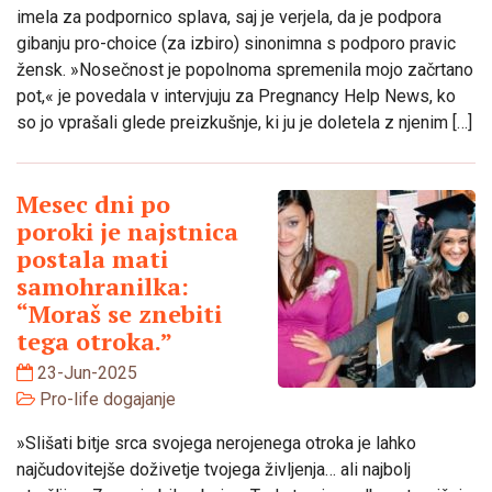
imela za podpornico splava, saj je verjela, da je podpora
gibanju pro-choice (za izbiro) sinonimna s podporo pravic
žensk. »Nosečnost je popolnoma spremenila mojo začrtano
pot,« je povedala v intervjuju za Pregnancy Help News, ko
so jo vprašali glede preizkušnje, ki ju je doletela z njenim […]
Mesec dni po
poroki je najstnica
postala mati
samohranilka:
“Moraš se znebiti
tega otroka.”
23-Jun-2025
Pro-life dogajanje
»Slišati bitje srca svojega nerojenega otroka je lahko
najčudovitejše doživetje tvojega življenja… ali najbolj