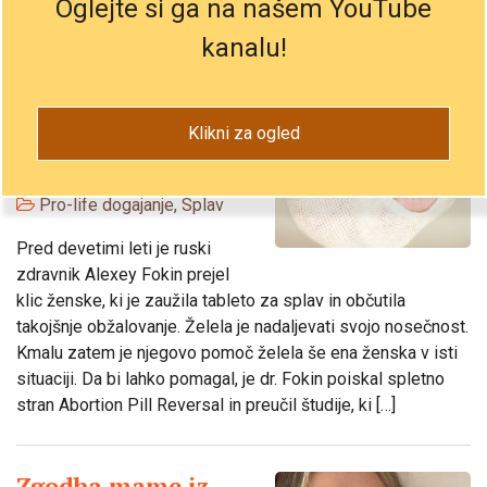
Oglejte si ga na našem YouTube
kanalu!
Narod z najvišjim
odstotkom splava
sprejme »povratno
Klikni za ogled
tabletko«
28-Mar-2025
Pro-life dogajanje
,
Splav
Pred devetimi leti je ruski
zdravnik Alexey Fokin prejel
klic ženske, ki je zaužila tableto za splav in občutila
takojšnje obžalovanje. Želela je nadaljevati svojo nosečnost.
Kmalu zatem je njegovo pomoč želela še ena ženska v isti
situaciji. Da bi lahko pomagal, je dr. Fokin poiskal spletno
stran Abortion Pill Reversal in preučil študije, ki […]
Zgodba mame iz