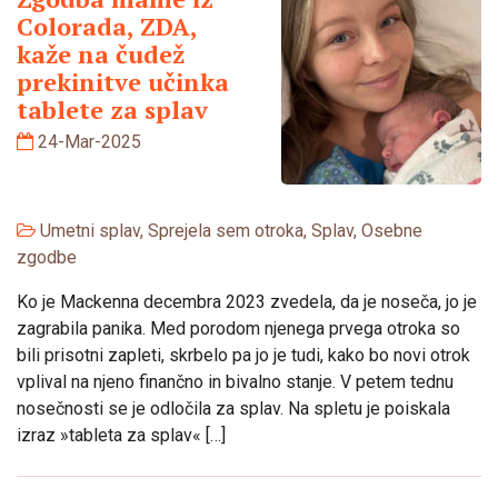
Colorada, ZDA,
kaže na čudež
prekinitve učinka
tablete za splav
24-Mar-2025
Umetni splav
,
Sprejela sem otroka
,
Splav
,
Osebne
zgodbe
Ko je Mackenna decembra 2023 zvedela, da je noseča, jo je
zagrabila panika. Med porodom njenega prvega otroka so
bili prisotni zapleti, skrbelo pa jo je tudi, kako bo novi otrok
vplival na njeno finančno in bivalno stanje. V petem tednu
nosečnosti se je odločila za splav. Na spletu je poiskala
izraz »tableta za splav« […]