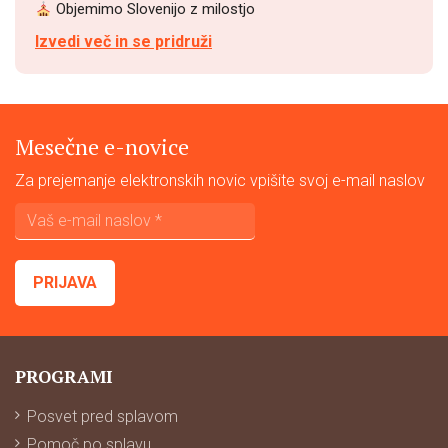
Objemimo Slovenijo z milostjo
Izvedi več in se pridruži
Mesečne e-novice
Za prejemanje elektronskih novic vpišite svoj e-mail naslov
PROGRAMI
Posvet pred splavom
Pomoč po splavu