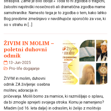
strašljiva. Zame je bilo oboje.« Toda to ni zgodba o tragični,
žalostni najstniški nosečnosti ali dramatična zgodba mame
samohranilke. Namesto tega je to zgodba o tem, kako lahko
Bog preobrne zmešnjavo v navdihujoče sporočilo za vse, ki
so v strahu in […]
ŽIVIM IN MOLIM –
poletni duhovni
odmik
13-Jun-2025
Pro-life dogajanje
ŽIV!M in molim, duhovni
odmik ZA življenje: osebna
molitev, adoracija in
pričevanja. Molili bomo za mamice, ki razmišljajo o splavu,
da bi zmogle sprejeti svojega otroka. Komu je namenjeno?
Mladim (od 16. leta dalje) in odraslim, ki želijo z molitvijo