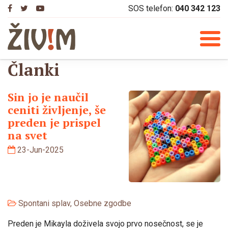
Skip
SOS telefon:
040 342 123
to
content
Članki
Članki
Sin jo je naučil
ceniti življenje, še
preden je prispel
na svet
23-Jun-2025
Spontani splav
,
Osebne zgodbe
Preden je Mikayla doživela svojo prvo nosečnost, se je