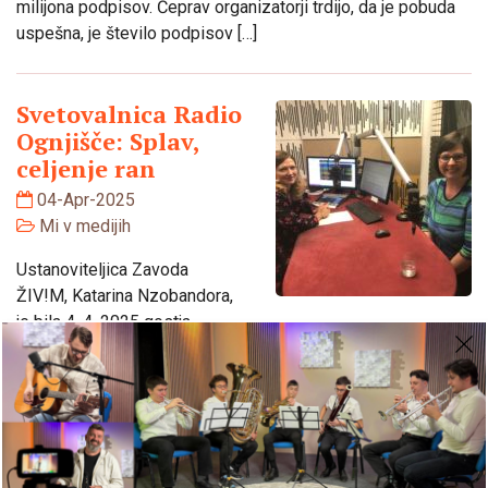
milijona podpisov. Čeprav organizatorji trdijo, da je pobuda
uspešna, je število podpisov […]
Svetovalnica Radio
Ognjišče: Splav,
celjenje ran
04-Apr-2025
Mi v medijih
Ustanoviteljica Zavoda
ŽIV!M, Katarina Nzobandora,
je bila 4. 4. 2025 gostja
oddaje Svetovalnica na Radiu Ognjišče. Govorili so o
ranjenosti po izkušnji splava. Mnogokrat se v javnosti
zmanjšuje pomen tega dejanja, pozabi na to, da ne umre le
detece, ampak z njim tudi del materinega srca, naj si to
prizna ali ne. Z voditeljico Tanjo Dominko […]