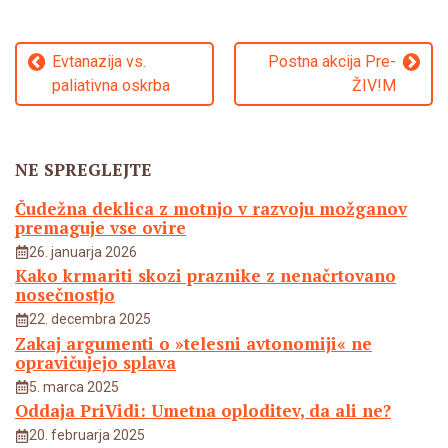
Navigacija
Evtanazija vs.
Postna akcija Pre-
prispevka
paliativna oskrba
ŽIV!M
NE SPREGLEJTE
Čudežna deklica z motnjo v razvoju možganov
premaguje vse ovire
26. januarja 2026
Kako krmariti skozi praznike z nenačrtovano
nosečnostjo
22. decembra 2025
Zakaj argumenti o »telesni avtonomiji« ne
opravičujejo splava
5. marca 2025
Oddaja PriVidi: Umetna oploditev, da ali ne?
20. februarja 2025