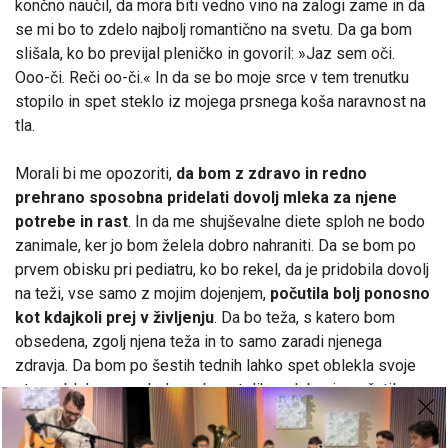
končno naučil, da mora biti vedno vino na zalogi zame in da
se mi bo to zdelo najbolj romantično na svetu. Da ga bom
slišala, ko bo previjal pleničko in govoril: »Jaz sem oči.
Ooo-či. Reči oo-či.« In da se bo moje srce v tem trenutku
stopilo in spet steklo iz mojega prsnega koša naravnost na
tla.
Morali bi me opozoriti,
da bom z zdravo in redno
prehrano sposobna pridelati dovolj mleka za njene
potrebe in rast
. In da me shujševalne diete sploh ne bodo
zanimale, ker jo bom želela dobro nahraniti. Da se bom po
prvem obisku pri pediatru, ko bo rekel, da je pridobila dovolj
na teži, vse samo z mojim dojenjem,
počutila bolj ponosno
kot kdajkoli prej v življenju
. Da bo teža, s katero bom
obsedena, zgolj njena teža in to samo zaradi njenega
zdravja. Da bom po šestih tednih lahko spet oblekla svoje
stare obleke, ampak da se bom toliko udobneje počutila v
pajkicah, da mi bo za stare kavbojke popolnoma vseeno.
Da
mi bo mož večkrat rekel, da sem sexy
. In to prepričljivo.