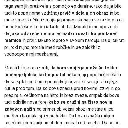
tega sem jih preživela s pomočjo epiduralne, tako da je bilo
tudi to popolnoma vzdržno)
prvič videla njen obraz
in bo
moje srce skočilo iz mojega prsnega koša in se razletelo na
tisoč koščkov, ko bo udarilo ob tla. Morali bi me opozoriti,
da
joka od sreče ne moreš nadzorovati, ko postaneš
mamica
in držiš takšno lepoto v svojem naročju. Da bi takrat
pri roki nujno morala imeti robčke in se založiti z
vodoodpornimi maskarami.
Morali bi me opozoriti,
da bom svojega moža še toliko
močneje ljubila, ko bo postal očka
moji popolni štručki in
da se sploh ne bom spomnila ljubezni, ki sem jo do njega
čutila pred tem. Da se bova znašla pred novimi izzivi in se
prepirala, večinoma na hitro in brez zveze, ampak da bova
tudi odkrila nove fore,
kako se družiti na čisto nov in
zabaven način
, na primer ob vožnji skozi mestne ulice,
medtem ko mala spi v sedežku. Da bova iznašla milijon
smešnih imen zanjo in ob tem umirala od smeha. Da se bo