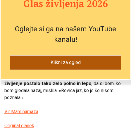
Glas življenja 2026
služba, kar jih bom kdajkoli imela
.
Morali bi me opozoriti, da si bom imela čas urediti nohte,
ampak da bom sedela pri pedikerki in neustavljivo pisala
Oglejte si ga na našem YouTube
sms sporočila možu,
ker ju bom tako zelo pogrešala
. Da
kanalu!
bom vzela v roke revijo in videla svojo solzo, kako kapne na
kazalo. Toliko o sproščanju na poporodni pedikuri!
Klikni za ogled
Morali bi me opozoriti, da se bo čisto vse spremenilo, ko
bom postala mamica, ampak,
da ne bom nikoli želela iti
nazaj, niti za sekundo
. Morali bi me opozoriti, da bo
moje
življenje postalo tako zelo polno in lepo
, da si bom, ko
bom gledala nazaj, mislila: »Revica jaz, ko je še nisem
poznala.«
Vir Maminamaza
Original članek