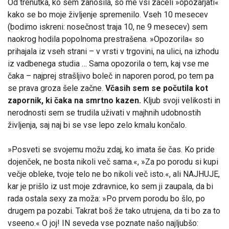
Od trenutka, ko sem zanosila, so me vsi začeli »opozarjati«
kako se bo moje življenje spremenilo. Vseh 10 mesecev
(bodimo iskreni: nosečnost traja 10, ne 9 mesecev) sem
naokrog hodila popolnoma prestrašena. »Opozorila« so
prihajala iz vseh strani – v vrsti v trgovini, na ulici, na izhodu
iz vadbenega studia … Sama opozorila o tem, kaj vse me
čaka – najprej strašljivo boleč in naporen porod, po tem pa
se prava groza šele začne.
Včasih sem se počutila kot
zapornik, ki čaka na smrtno kazen.
Kljub svoji velikosti in
nerodnosti sem se trudila uživati v majhnih udobnostih
življenja, saj naj bi se vse lepo zelo kmalu končalo.
»Posveti se svojemu možu zdaj, ko imata še čas. Ko pride
dojenček, ne bosta nikoli več sama.«, »Za po porodu si kupi
večje obleke, tvoje telo ne bo nikoli več isto.«, ali NAJHUJE,
kar je prišlo iz ust moje zdravnice, ko sem ji zaupala, da bi
rada ostala sexy za moža: »Po prvem porodu bo šlo, po
drugem pa pozabi. Takrat boš že tako utrujena, da ti bo za to
vseeno.« O joj! IN seveda vse poznate našo najljubšo: