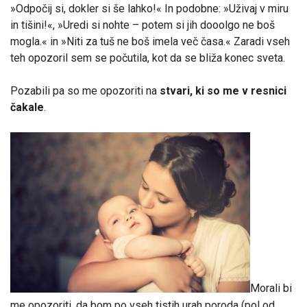
»Odpočij si, dokler si še lahko!« In podobne: »Uživaj v miru
in tišini!«, »Uredi si nohte – potem si jih dooolgo ne boš
mogla.« in »Niti za tuš ne boš imela več časa.« Zaradi vseh
teh opozoril sem se počutila, kot da se bliža konec sveta.
Pozabili pa so me opozoriti na
stvari, ki so me v resnici
čakale
.
Morali bi
me opozoriti, da bom po vseh tistih urah poroda (pol od