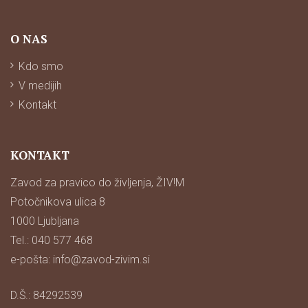
O NAS
Kdo smo
V medijih
Kontakt
KONTAKT
Zavod za pravico do življenja, ŽIV!M
Potočnikova ulica 8
1000 Ljubljana
Tel.: 040 577 468
e-pošta:
info@zavod-zivim.si
D.Š.: 84292539