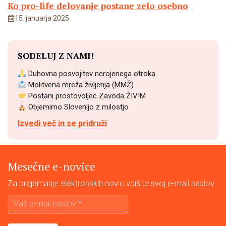
Ko pro-life delovanje postane zelo osebno
15. januarja 2025
SODELUJ Z NAMI!
Duhovna posvojitev nerojenega otroka
Molitvena mreža življenja (MMŽ)
Postani prostovoljec Zavoda ŽIV!M
Objemimo Slovenijo z milostjo
Izvedi več in se pridruži
Mesečne e-novice
Za prejemanje elektronskih novic vpišite svoj e-mail naslov