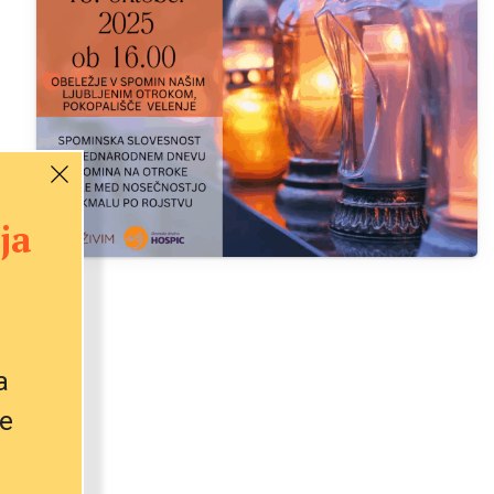
ja
a
e