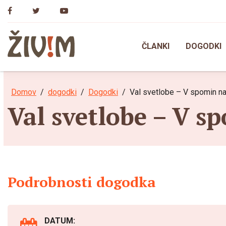
Skip
to
content
ČLANKI
DOGODKI
Domov
dogodki
Dogodki
Val svetlobe – V spomin na 
Val svetlobe – V s
Podrobnosti dogodka
DATUM: