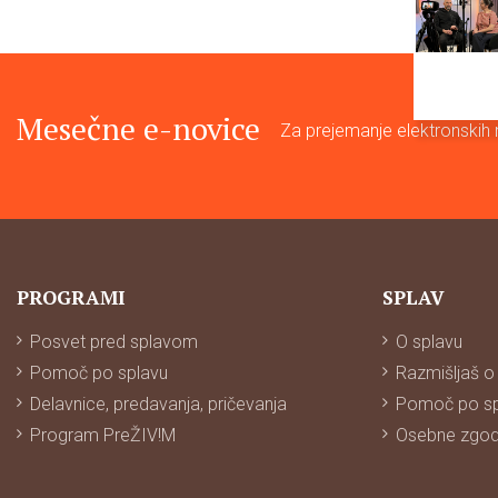
Mesečne e-novice
Za prejemanje elektronskih n
PROGRAMI
SPLAV
Posvet pred splavom
O splavu
Pomoč po splavu
Razmišljaš o
Delavnice, predavanja, pričevanja
Pomoč po sp
Program PreŽIV!M
Osebne zgo