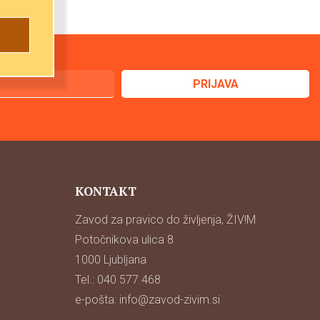
KONTAKT
Zavod za pravico do življenja, ŽIV!M
Potočnikova ulica 8
1000 Ljubljana
Tel.: 040 577 468
e-pošta:
info@zavod-zivim.si