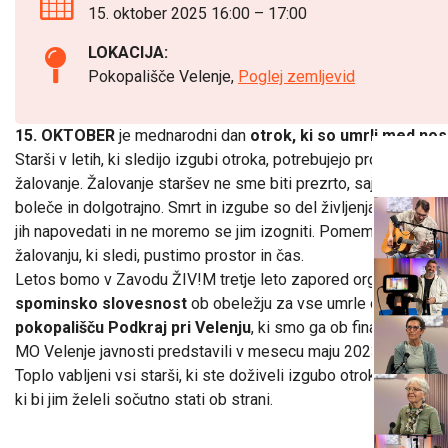
15. oktober 2025 16:00
–
17:00
LOKACIJA:
Pokopališče Velenje,
Poglej zemljevid
15. OKTOBER
je mednarodni dan
otrok, ki so umrli med no
Starši v letih, ki sledijo izgubi otroka, potrebujejo prostor za
žalovanje. Žalovanje staršev ne sme biti prezrto, saj je resničn
boleče in dolgotrajno. Smrt in izgube so del življenja, ne mor
jih napovedati in ne moremo se jim izogniti. Pomembno pa je, 
žalovanju, ki sledi, pustimo prostor in čas.
Letos bomo v Zavodu ŽIV!M tretje leto zapored organizirali
spominsko slovesnost
ob obeležju za vse umrle otroke
na
pokopališču Podkraj pri Velenju
, ki smo ga ob finančni podp
MO Velenje javnosti predstavili v mesecu maju 2023.
Toplo vabljeni vsi starši, ki ste doživeli izgubo otroka in vsi tist
ki bi jim želeli sočutno stati ob strani.