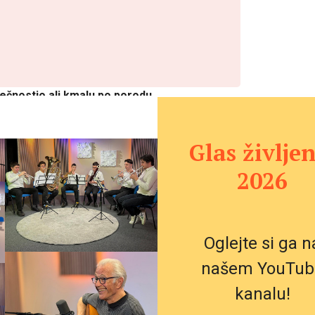
sečnostjo ali kmalu po porodu
.
o,
Glas življen
emo
da
2026
ori
Oglejte si ga n
i,
našem YouTub
kanalu!